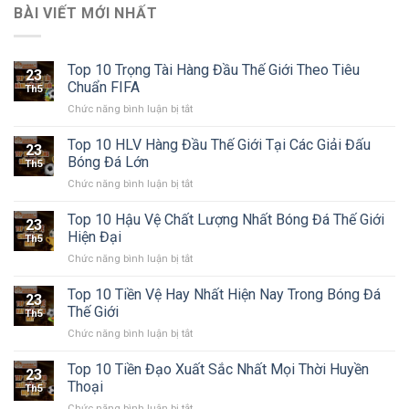
BÀI VIẾT MỚI NHẤT
Top 10 Trọng Tài Hàng Đầu Thế Giới Theo Tiêu
23
Chuẩn FIFA
Th5
Chức năng bình luận bị tắt
ở
Top
10
Top 10 HLV Hàng Đầu Thế Giới Tại Các Giải Đấu
23
Trọng
Bóng Đá Lớn
Th5
Tài
Chức năng bình luận bị tắt
ở
Hàng
Top
Đầu
10
Top 10 Hậu Vệ Chất Lượng Nhất Bóng Đá Thế Giới
Thế
23
HLV
Giới
Hiện Đại
Th5
Hàng
Theo
Chức năng bình luận bị tắt
ở
Đầu
Tiêu
Top
Thế
Chuẩn
10
Top 10 Tiền Vệ Hay Nhất Hiện Nay Trong Bóng Đá
Giới
FIFA
23
Hậu
Tại
Thế Giới
Th5
Vệ
Các
Chức năng bình luận bị tắt
ở
Chất
Giải
Top
Lượng
Đấu
10
Top 10 Tiền Đạo Xuất Sắc Nhất Mọi Thời Huyền
Nhất
Bóng
23
Tiền
Bóng
Thoại
Đá
Th5
Vệ
Đá
Lớn
Chức năng bình luận bị tắt
ở