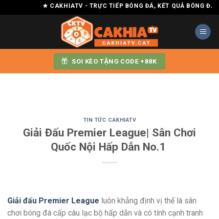
Bỏ
★ CAKHIATV - TRỰC TIẾP BÓNG ĐÁ, KẾT QUẢ BÓNG ĐÁ, NHẬN Đ
qua
nội
dung
SOI KÈO TẶNG CODE +88K
TIN TỨC CAKHIATV
Giải Đấu Premier League| Sân Chơi
Quốc Nội Hấp Dẫn No.1
Giải đấu Premier League
luôn khẳng định vị thế là sân
chơi bóng đá cấp câu lạc bộ hấp dẫn và có tính cạnh tranh