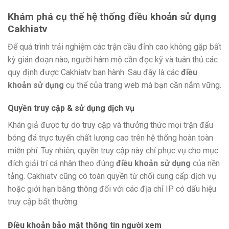
Khám phá cụ thể hệ thống điều khoản sử dụng
Cakhiatv
Để quá trình trải nghiệm các trận cầu đỉnh cao không gặp bất
kỳ gián đoạn nào, người hâm mộ cần đọc kỹ và tuân thủ các
quy định được Cakhiatv ban hành. Sau đây là các
điều
khoản sử dụng
cụ thể của trang web mà bạn cần nắm vững.
Quyền truy cập & sử dụng dịch vụ
Khán giả được tự do truy cập và thưởng thức mọi trận đấu
bóng đá trực tuyến chất lượng cao trên hệ thống hoàn toàn
miễn phí. Tuy nhiên, quyền truy cập này chỉ phục vụ cho mục
đích giải trí cá nhân theo đúng
điều khoản sử dụng
của nền
tảng. Cakhiatv cũng có toàn quyền từ chối cung cấp dịch vụ
hoặc giới hạn băng thông đối với các địa chỉ IP có dấu hiệu
truy cập bất thường.
Điều khoản bảo mật thông tin người xem