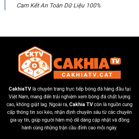
Cam Kết An Toàn Dữ Liệu 100%
CakhiaTV
là chuyên trang trực tiếp bóng đá hàng đầu tại
Việt Nam, mang đến trải nghiệm xem bóng đá chất lượng
cao, không giật lag. Ngoài ra,
Cakhia TV
còn là nguồn cung
cấp thông tin soi kèo, nhận định chuyên sâu từ các chuyên
gia uy tín, giúp người hâm mộ dễ dàng cập nhật và đồng
hành cùng những trận cầu đỉnh cao mỗi ngày.