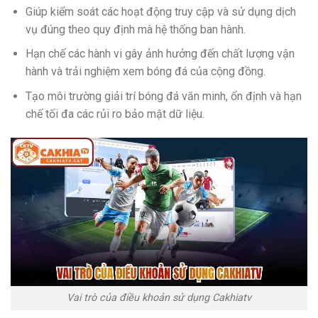
Giúp kiểm soát các hoạt động truy cập và sử dụng dịch
vụ đúng theo quy định mà hệ thống ban hành.
Hạn chế các hành vi gây ảnh hưởng đến chất lượng vận
hành và trải nghiệm xem bóng đá của cộng đồng.
Tạo môi trường giải trí bóng đá văn minh, ổn định và hạn
chế tối đa các rủi ro bảo mật dữ liệu.
Vai trò của điều khoản sử dụng Cakhiatv