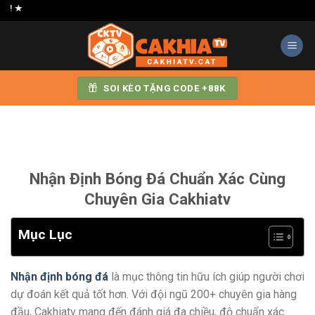
Bỏ
★ CA
qua
nội
dung
SOI KÈO TẶNG CODE +88K
Nhận Định Bóng Đá Chuẩn Xác Cùng
Chuyên Gia Cakhiatv
Mục Lục
Nhận định bóng đá
là mục thông tin hữu ích giúp người chơi
dự đoán kết quả tốt hơn. Với đội ngũ 200+ chuyên gia hàng
đầu, Cakhiatv mang đến đánh giá đa chiều, độ chuẩn xác