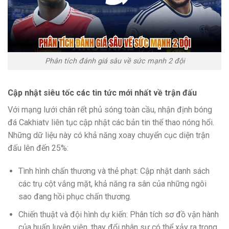
Phân tích đánh giá sâu về sức mạnh 2 đội
Cập nhật siêu tốc các tin tức mới nhất về trận đấu
Với mạng lưới chân rết phủ sóng toàn cầu, nhận định bóng
đá Cakhiatv liên tục cập nhật các bản tin thể thao nóng hổi.
Những dữ liệu này có khả năng xoay chuyển cục diện trận
đấu lên đến 25%:
Tình hình chấn thương và thẻ phạt: Cập nhật danh sách
các trụ cột vắng mặt, khả năng ra sân của những ngôi
sao đang hồi phục chấn thương.
Chiến thuật và đội hình dự kiến: Phân tích sơ đồ vận hành
của huấn luyện viên, thay đổi nhân sự có thể xảy ra trong