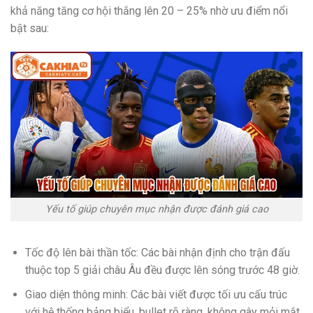
khả năng tăng cơ hội thắng lên 20 – 25% nhờ ưu điểm nổi
bật sau:
Yếu tố giúp chuyên mục nhận được đánh giá cao
Tốc độ lên bài thần tốc: Các bài nhận định cho trận đấu
thuộc top 5 giải châu Âu đều được lên sóng trước 48 giờ.
Giao diện thông minh: Các bài viết được tối ưu cấu trúc
với hệ thống bảng biểu, bullet rõ ràng, không gây mỏi mắt,